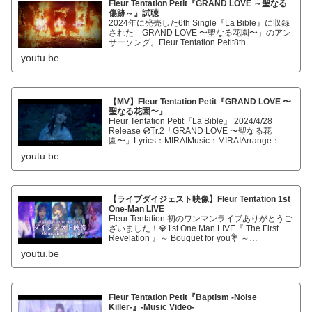
Fleur Tentation Petit『GRAND LOVE ～聖なる
傷跡～』試聴
2024年に発売した6th Single『La Bible』に収録
された「GRAND LOVE 〜聖なる花園〜」のアン
サーソング。Fleur Tentation Petit8th
Single「GRAND LOVE 〜聖なる傷跡〜」作
youtu.be
詞:H…
【MV】Fleur Tentation Petit『GRAND LOVE 〜
聖なる花園〜』
Fleur Tentation Petit『La Bible』 2024/4/28
Release 💿Tr.2「GRAND LOVE 〜聖なる花
園〜」Lyrics：MIRAIMusic：MIRAIArrange：
MIRAIGuitar：MI…
youtu.be
【ライブダイジェスト映像】Fleur Tentation 1st
One-Man LIVE
Fleur Tentation 初のワンマンライブありがとうご
ざいました！💎1st One Man LIVE『 The First
Revelation 』～ Bouquet for you💐 ～
2025.02.23(日) 開催池袋RED-…
youtu.be
Fleur Tentation Petit『Baptism -Noise
Killer-』-Music Video-