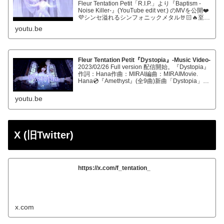
Fleur Tentation Petit「R.I.P.」より『Baptism -
Noise Killer-』(YouTube edit ver.) のMVを公開❤️
💜シンセ溢れるシンフォニックメタル🤘🏻🔥至高
の域へ、我らと共に …Voca…
youtu.be
Fleur Tentation Petit『Dystopia』‐Music Video‐
2023/02/26 Full version 配信開始。『Dystopia』
作詞：Hana作曲：MIRAI編曲：MIRAIMovie.
Hana💿『Amethyst』(全9曲)新曲「Dystopia」
「Lamp」に加え、1st Singl…
youtu.be
X (旧Twitter)
https://x.com/f_tentation_
x.com