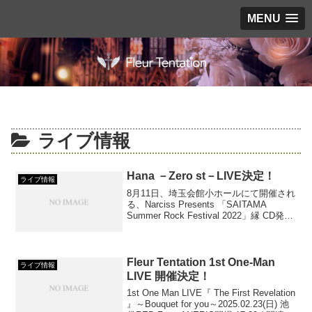
MENU
ライブ情報
Hana －Zero st－LIVE決定！
ライブ情報
8月11日、埼玉会館小ホールにて開催され
る、Narciss Presents 「SAITAMA
Summer Rock Festival 2022」縁 CD発売
記念初主催イベント「縁日」Supported
by “漆黒のシンフォニー”への出...
Fleur Tentation 1st One-Man
ライブ情報
LIVE 開催決定！
1st One Man LIVE『 The First Revelation
』～Bouquet for you～2025.02.23(日) 池